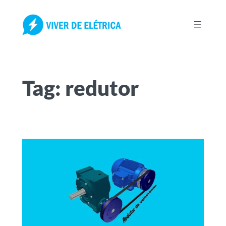
Pular
para
o
conteúdo
Tag:
redutor