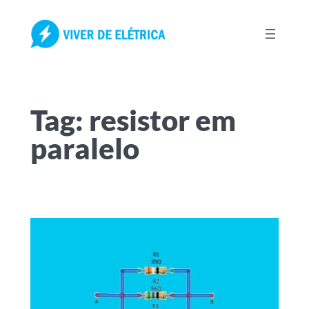
Pular
para
o
conteúdo
Tag:
resistor em
paralelo