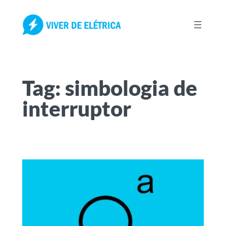
Pular
para
o
conteúdo
Tag:
simbologia de
interruptor