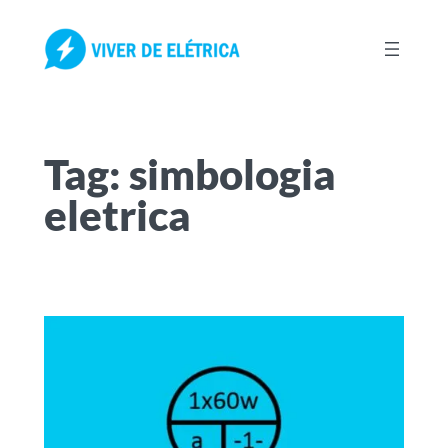
Pular
para
o
conteúdo
Tag:
simbologia
eletrica