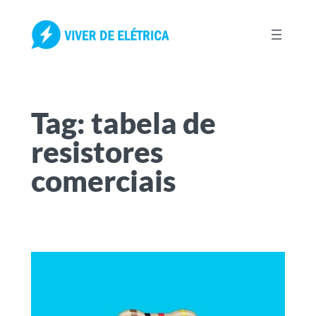
Pular
para
o
conteúdo
Tag:
tabela de
resistores
comerciais