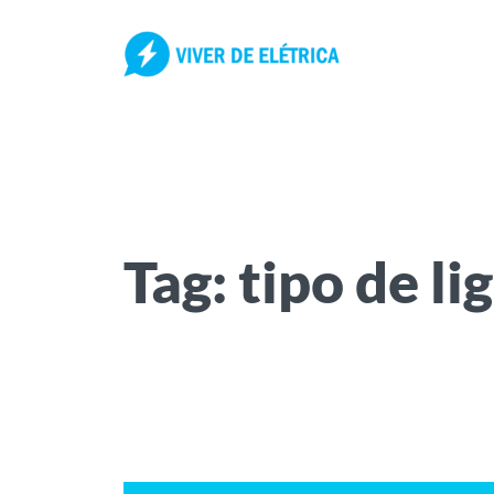
Pular
para
o
conteúdo
Tag:
tipo de l