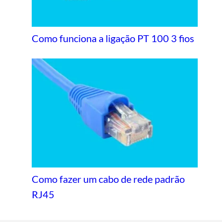
Como funciona a ligação PT 100 3 fios
Como fazer um cabo de rede padrão
RJ45