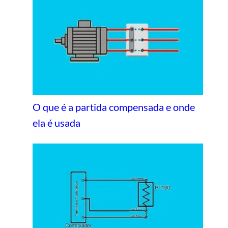
O que é a partida compensada e onde
ela é usada