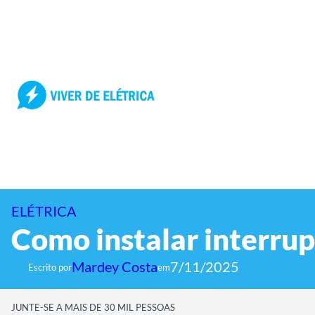
Pular
para
o
conteúdo
ELÉTRICA
Como instalar interru
Mardey Costa
7/11/2025
Escrito por
em
JUNTE-SE A MAIS DE 30 MIL PESSOAS