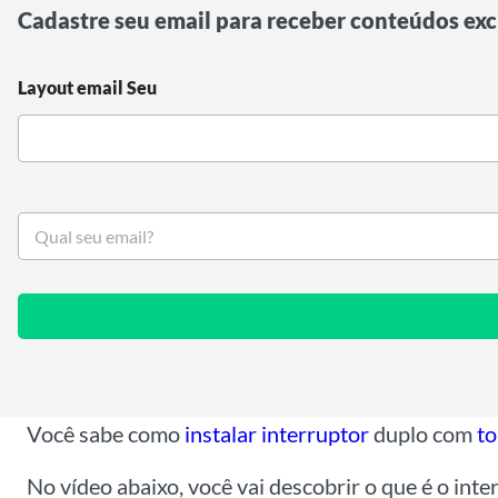
Cadastre seu email para receber conteúdos exc
Layout email Seu
S
e
u
e
m
a
i
l
*
Você sabe como
instalar
interruptor
duplo com
t
No vídeo abaixo, você vai descobrir o que é o in