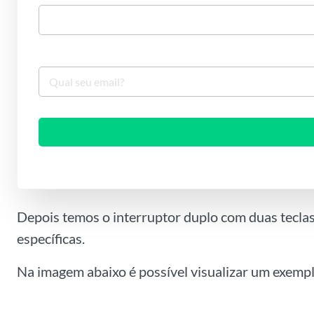
S
e
u
e
m
a
i
l
*
Depois temos o interruptor duplo com duas tecla
específicas.
Na imagem abaixo é possível visualizar um exempl