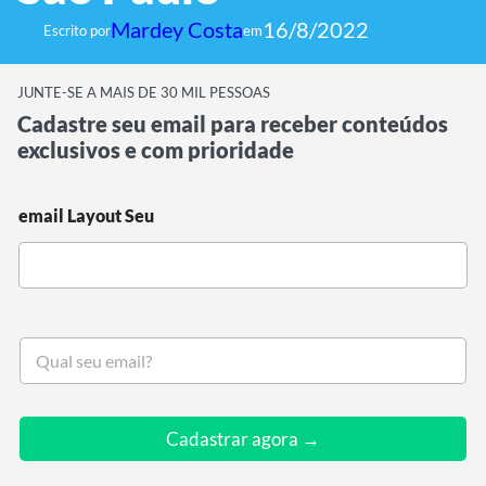
Mardey Costa
16/8/2022
Escrito por
em
JUNTE-SE A MAIS DE 30 MIL PESSOAS
Cadastre seu email para receber conteúdos
exclusivos e com prioridade
email Layout Seu
S
e
u
e
m
Cadastrar agora →
a
i