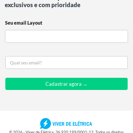
exclusivos e com prioridade
Seu email Layout
S
e
u
e
m
Cadastrar agora →
a
i
l
*
© 2026 · Viver de Elétrica. 36.920.199/0001-13. Todos os direitos