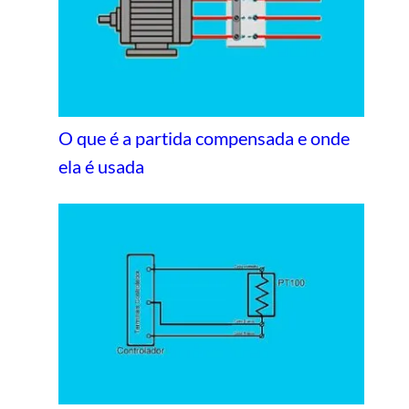
O que é a partida compensada e onde
ela é usada