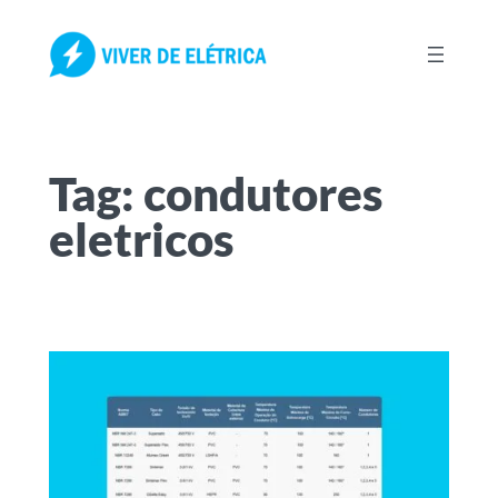
Pular
para
o
conteúdo
Tag:
condutores
eletricos