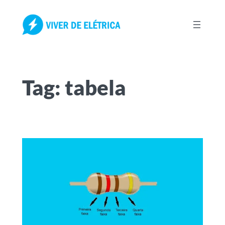
Pular
para
o
conteúdo
Tag:
tabela