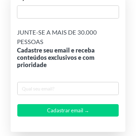
JUNTE-SE A MAIS DE 30.000
PESSOAS
Cadastre seu email e receba
conteúdos exclusivos e com
prioridade
S
e
u
e
m
Cadastrar email →
a
i
l
*