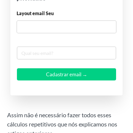
Layout email Seu
S
e
u
e
m
Cadastrar email →
a
i
l
*
Assim não é necessário fazer todos esses
cálculos repetitivos que nós explicamos nos