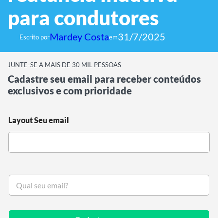
para condutores
Mardey Costa
31/7/2025
Escrito por
em
JUNTE-SE A MAIS DE 30 MIL PESSOAS
Cadastre seu email para receber conteúdos
exclusivos e com prioridade
Layout Seu email
S
e
u
e
m