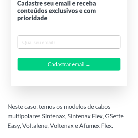
Cadastre seu email e receba
conteúdos exclusivos e com
prioridade
S
e
u
e
m
Cadastrar email →
a
i
l
*
Neste caso, temos os modelos de cabos
multipolares Sintenax, Sintenax Flex, GSette
Easy, Voltalene, Voltenax e Afumex Flex.