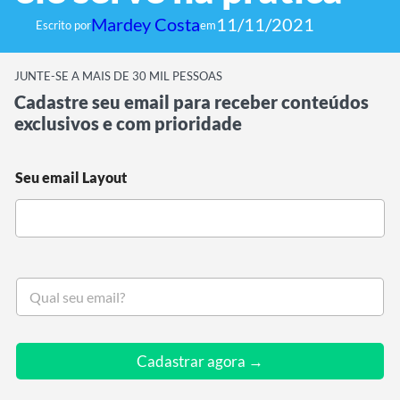
Mardey Costa
11/11/2021
Escrito por
em
JUNTE-SE A MAIS DE 30 MIL PESSOAS
Cadastre seu email para receber conteúdos
exclusivos e com prioridade
Seu email Layout
S
e
u
e
m
Cadastrar agora →
a
i