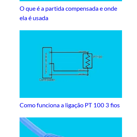
O que é a partida compensada e onde
ela é usada
Como funciona a ligação PT 100 3 fios