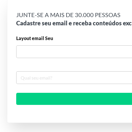
JUNTE-SE A MAIS DE 30.000 PESSOAS
Cadastre seu email e receba conteúdos exc
Layout email Seu
S
e
u
e
m
a
i
l
*