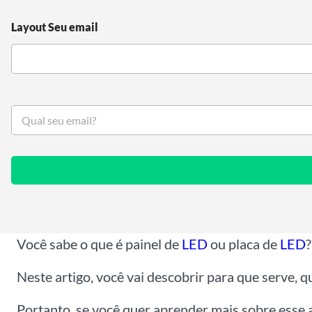
Layout Seu email
S
e
u
e
m
a
i
l
*
Você sabe o que é painel de
LED
ou placa de
LED
?
Neste artigo, você vai descobrir para que serve, q
Portanto, se você quer aprender mais sobre esse a