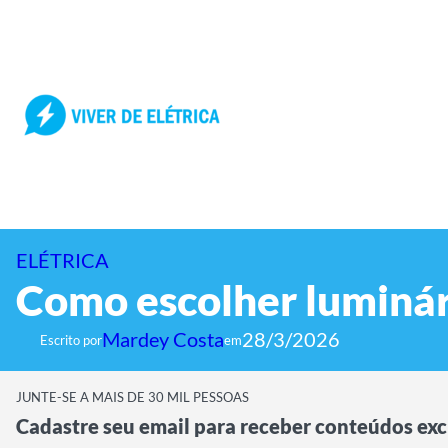
Pular
para
o
conteúdo
ELÉTRICA
Como escolher luminári
Mardey Costa
28/3/2026
Escrito por
em
JUNTE-SE A MAIS DE 30 MIL PESSOAS
Cadastre seu email para receber conteúdos exc