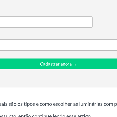
Cadastrar agora →
uais são os tipos e como escolher as luminárias com p
ssunto, então continue lendo esse artigo.