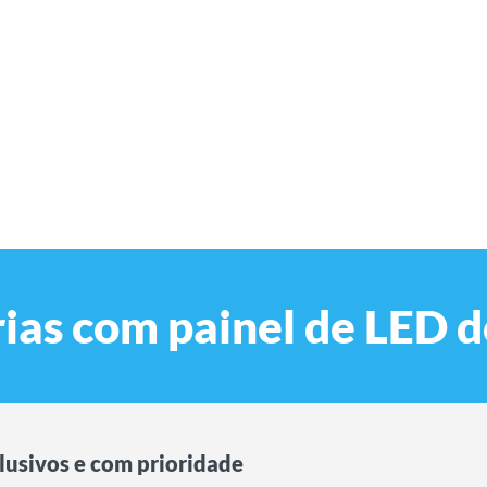
as com painel de LED do
lusivos e com prioridade