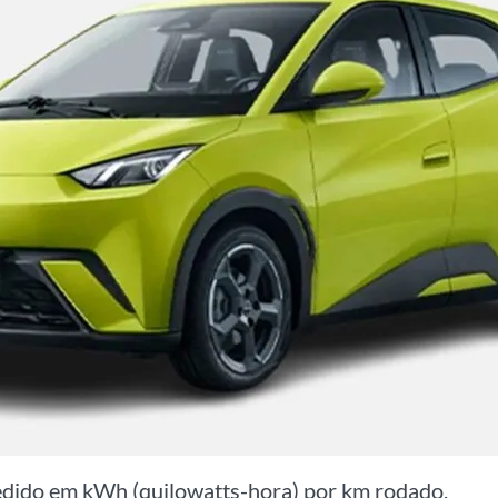
medido em
kWh (quilowatts-hora) por km
rodado.