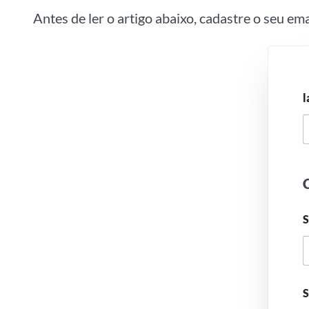
Antes de ler o artigo abaixo, cadastre o seu em
l
C
S
S