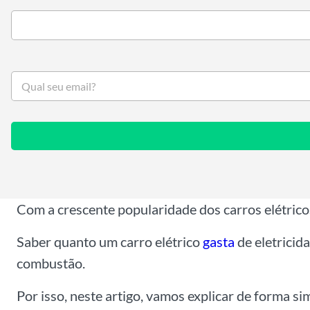
S
e
u
e
m
a
i
l
*
Com a crescente popularidade dos carros elétric
Saber quanto um carro elétrico
gasta
de eletricid
combustão.
Por isso, neste artigo, vamos explicar de forma si