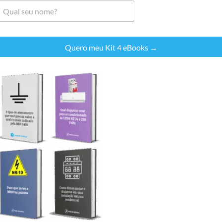
Quero meu Kit 4 eBooks →