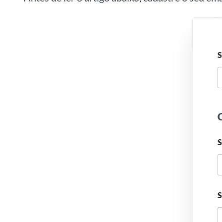
S
C
S
S