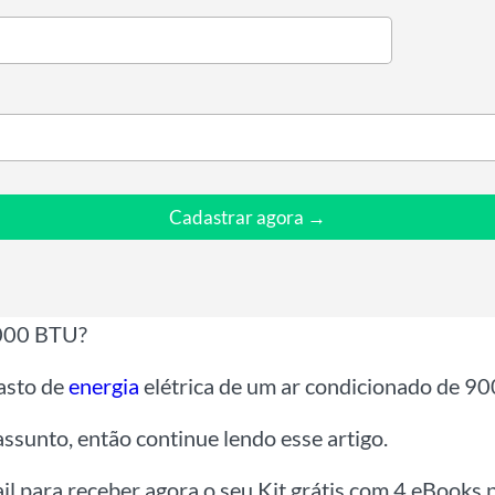
Cadastrar agora →
000 BTU?
gasto de
energia
elétrica de um ar condicionado de 90
ssunto, então continue lendo esse artigo.
ail para receber agora o seu Kit grátis com 4 eBooks p