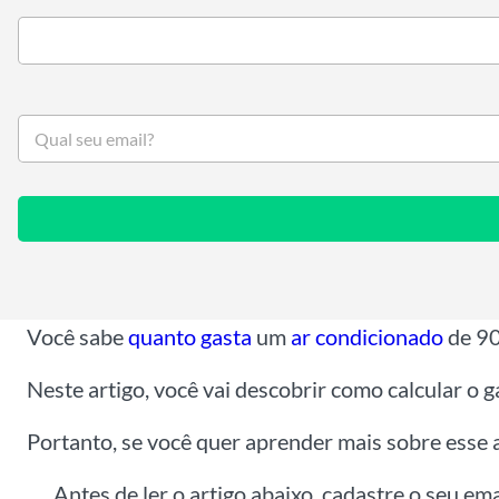
S
e
u
e
m
a
i
l
*
Você sabe
quanto gasta
um
ar condicionado
de 9
Neste artigo, você vai descobrir como calcular o 
Portanto, se você quer aprender mais sobre esse a
Antes de ler o artigo abaixo, cadastre o seu em