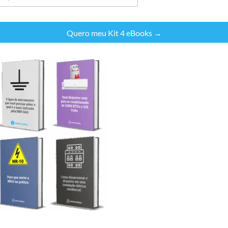
Quero meu Kit 4 eBooks →