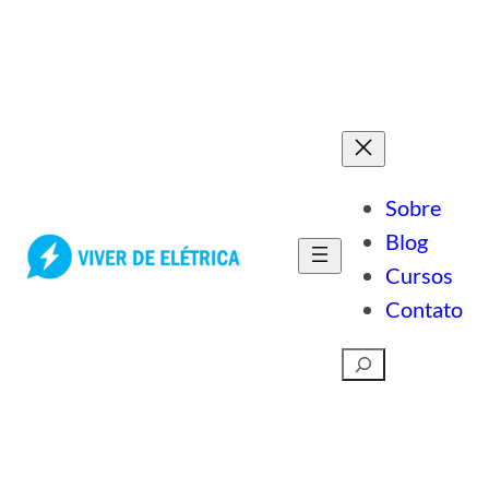
Pular
para
o
conteúdo
Sobre
Blog
Cursos
Contato
Pesquisar