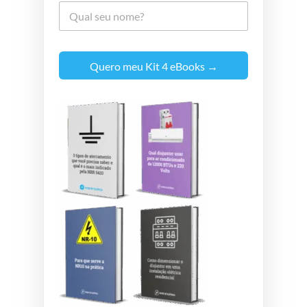
Quero meu Kit 4 eBooks →