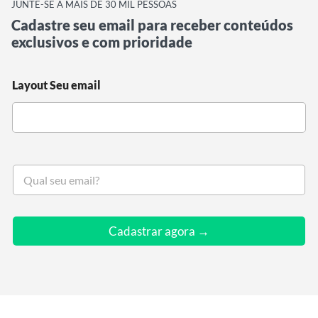
JUNTE-SE A MAIS DE 30 MIL PESSOAS
Cadastre seu email para receber conteúdos
exclusivos e com prioridade
Layout Seu email
S
e
u
e
m
Cadastrar agora →
a
i
l
*