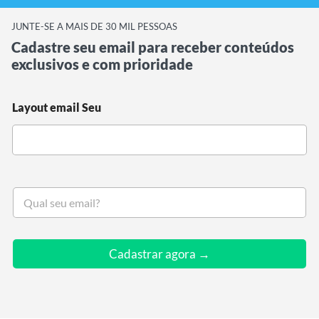
JUNTE-SE A MAIS DE 30 MIL PESSOAS
Cadastre seu email para receber conteúdos
exclusivos e com prioridade
Layout email Seu
S
e
u
e
m
Cadastrar agora →
a
i
l
*