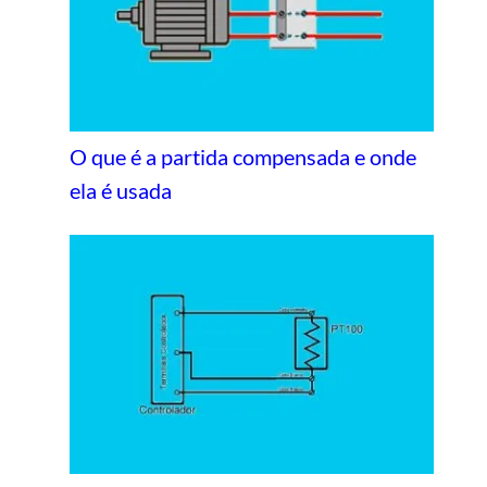
O que é a partida compensada e onde
ela é usada