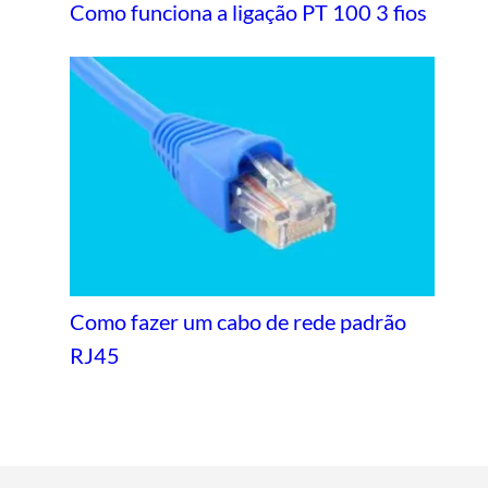
Como funciona a ligação PT 100 3 fios
Como fazer um cabo de rede padrão
RJ45