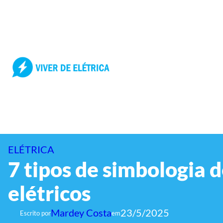
Pular
para
o
conteúdo
ELÉTRICA
7 tipos de simbologia 
elétricos
Mardey Costa
23/5/2025
Escrito por
em