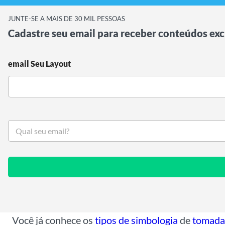
JUNTE-SE A MAIS DE 30 MIL PESSOAS
Cadastre seu email para receber conteúdos exc
email Seu Layout
S
e
u
e
m
a
i
l
*
Você já conhece os
tipos de simbologia
de
tomada