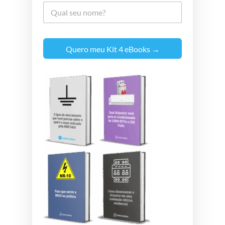
Quero meu Kit 4 eBooks →