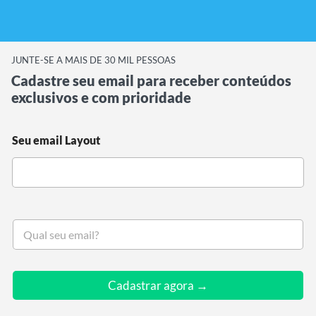
JUNTE-SE A MAIS DE 30 MIL PESSOAS
Cadastre seu email para receber conteúdos
exclusivos e com prioridade
Seu email Layout
S
e
u
e
m
Cadastrar agora →
a
i