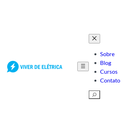
Pular
para
o
conteúdo
Sobre
Blog
Cursos
Contato
Pesquisar