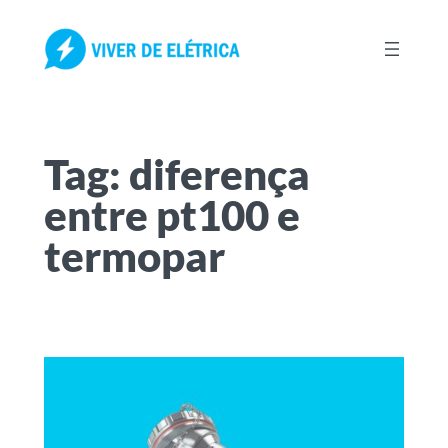
Pular
para
o
conteúdo
Tag:
diferença
entre pt100 e
termopar