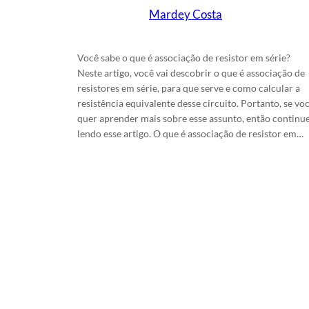
Mardey Costa
em
16/10/2025
Você sabe o que é associação de resistor em série?
Neste artigo, você vai descobrir o que é associação de
resistores em série, para que serve e como calcular a
resistência equivalente desse circuito. Portanto, se vo
quer aprender mais sobre esse assunto, então continu
lendo esse artigo. O que é associação de resistor em…