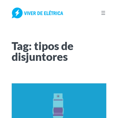
Pular
para
o
conteúdo
Tag:
tipos de
disjuntores