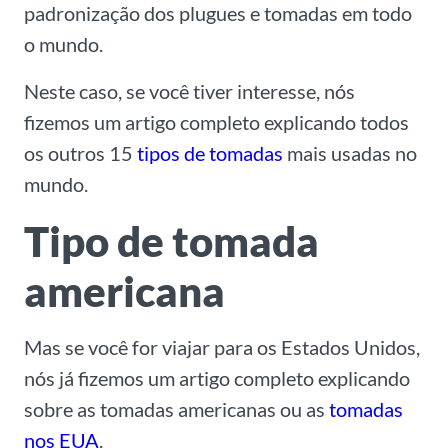
padronização dos plugues e tomadas em todo
o mundo.
Neste caso, se você tiver interesse, nós
fizemos um artigo completo explicando todos
os outros 15
tipos de tomadas
mais usadas no
mundo.
Tipo de tomada
americana
Mas se você for viajar para os Estados Unidos,
nós já fizemos um artigo completo explicando
sobre as tomadas americanas ou as
tomadas
nos EUA
.