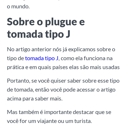
o mundo.
Sobre o plugue e
tomada tipo J
No artigo anterior nós já explicamos sobre o
tipo de
tomada tipo J
, como ela funciona na
prática e em quais países elas são mais usadas
Portanto, se você quiser saber sobre esse tipo
de tomada, então você pode acessar o artigo
acima para saber mais.
Mas também é importante destacar que se
você for um viajante ou um turista.