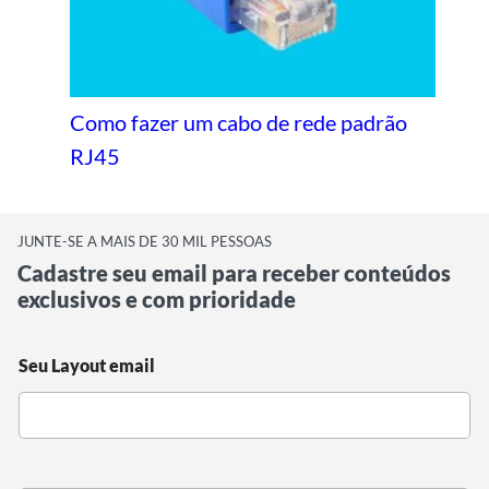
Como fazer um cabo de rede padrão
RJ45
JUNTE-SE A MAIS DE 30 MIL PESSOAS
Cadastre seu email para receber conteúdos
exclusivos e com prioridade
Seu Layout email