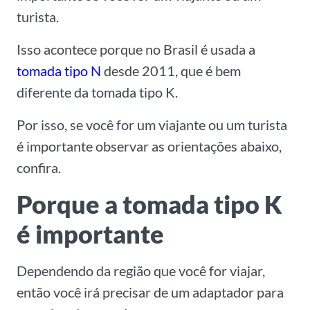
turista.
Isso acontece porque no Brasil é usada a
tomada tipo N
desde 2011, que é bem
diferente da tomada tipo K.
Por isso, se você for um viajante ou um turista
é importante observar as orientações abaixo,
confira.
Porque a tomada tipo K
é importante
Dependendo da região que você for viajar,
então você irá precisar de um adaptador para