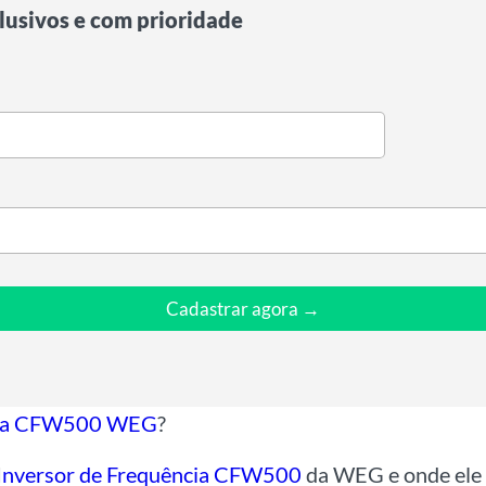
lusivos e com prioridade
Cadastrar agora →
ia
CFW500
WEG
?
I
nversor de Frequência
CFW500
da WEG e onde ele 