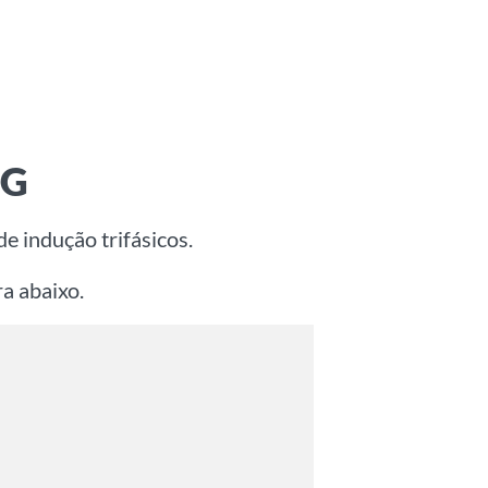
EG
de indução trifásicos.
ra abaixo.