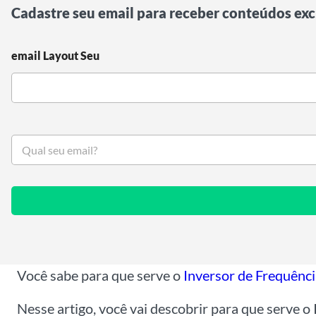
Cadastre seu email para receber conteúdos exc
email Layout Seu
S
e
u
e
m
a
i
l
*
Você sabe para que serve o
Inversor de Frequênc
Nesse artigo, você vai descobrir para que serve o 