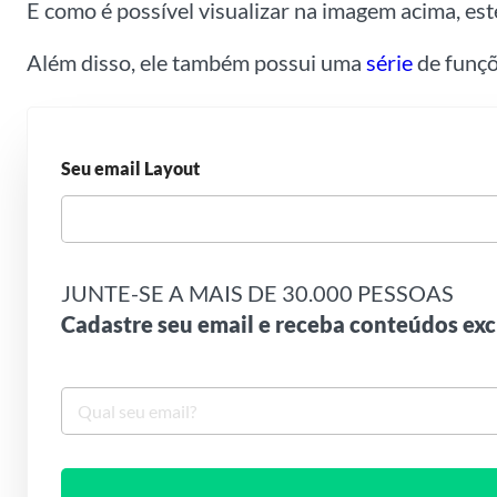
E como é possível visualizar na imagem acima, es
Além disso, ele também possui uma
série
de funçõ
Seu email Layout
JUNTE-SE A MAIS DE 30.000 PESSOAS
Cadastre seu email e receba conteúdos exc
S
e
u
e
m