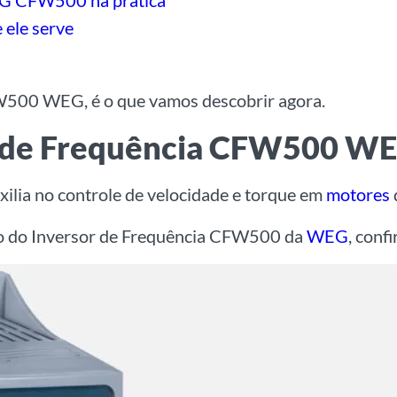
EG CFW500 na prática
 ele serve
W500 WEG, é o que vamos descobrir agora.
or de Frequência CFW500 W
uxilia no controle de velocidade e torque em
motores
lo do Inversor de Frequência CFW500 da
WEG
, confi