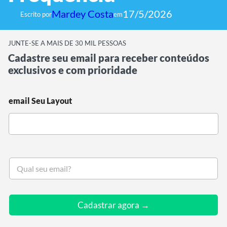
Mardey Costa
17/5/2026
Escrito por
em
JUNTE-SE A MAIS DE 30 MIL PESSOAS
Cadastre seu email para receber conteúdos
exclusivos e com prioridade
email Seu Layout
S
e
u
e
m
Cadastrar agora →
a
i