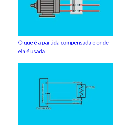
O que é a partida compensada e onde
ela é usada