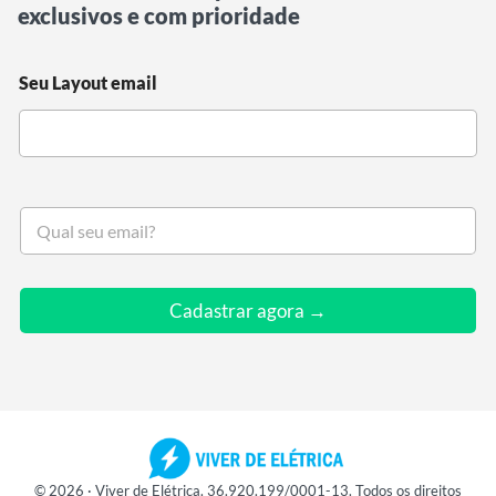
exclusivos e com prioridade
Seu Layout email
S
e
u
e
m
Cadastrar agora →
a
i
l
*
© 2026 · Viver de Elétrica. 36.920.199/0001-13. Todos os direitos