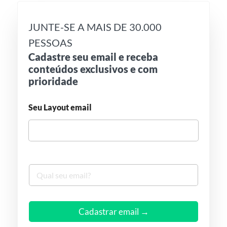
JUNTE-SE A MAIS DE 30.000
PESSOAS
Cadastre seu email e receba
conteúdos exclusivos e com
prioridade
Seu Layout email
S
e
u
e
m
Cadastrar email →
a
i