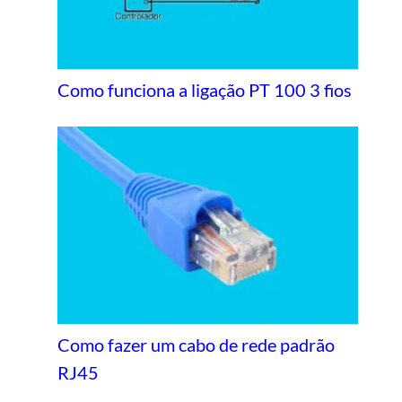
Como funciona a ligação PT 100 3 fios
Como fazer um cabo de rede padrão
RJ45