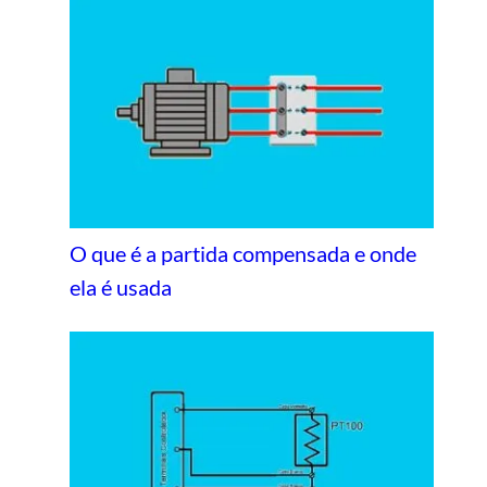
O que é a partida compensada e onde
ela é usada