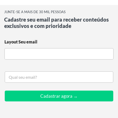
JUNTE-SE A MAIS DE 30 MIL PESSOAS
Cadastre seu email para receber conteúdos
exclusivos e com prioridade
Layout Seu email
S
e
u
e
m
Cadastrar agora →
a
i
l
*