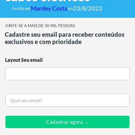
Mardey Costa
23/8/2022
Escrito por
em
JUNTE-SE A MAIS DE 30 MIL PESSOAS
Cadastre seu email para receber conteúdos
exclusivos e com prioridade
Layout Seu email
S
e
u
e
m
Cadastrar agora →
a
i