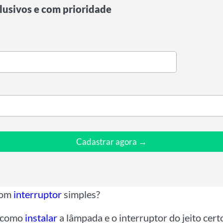
lusivos e com prioridade
Cadastrar agora →
om
interruptor
simples?
o como
instalar
a lâmpada e o interruptor do jeito cert