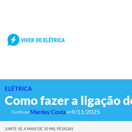
Pular
para
o
conteúdo
ELÉTRICA
Como fazer a ligação 
Mardey Costa
9/11/2025
Escrito por
em
JUNTE-SE A MAIS DE 30 MIL PESSOAS