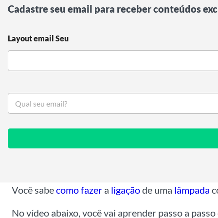
Cadastre seu email para receber conteúdos exc
Layout email Seu
S
e
u
e
m
a
i
l
*
Você sabe
como fazer
a
ligação
de uma
lâmpada
c
No vídeo abaixo, você vai aprender passo a pass