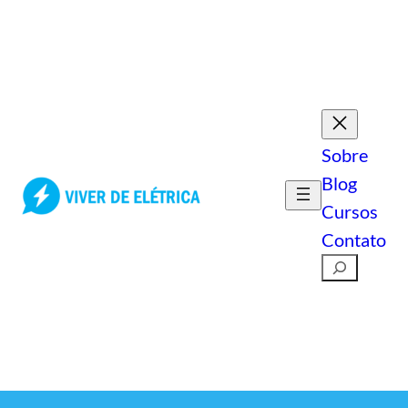
Pular
para
o
conteúdo
Sobre
Blog
Cursos
Contato
Pesquisar