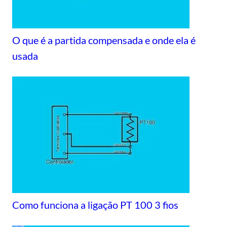
O que é a partida compensada e onde ela é
usada
Como funciona a ligação PT 100 3 fios