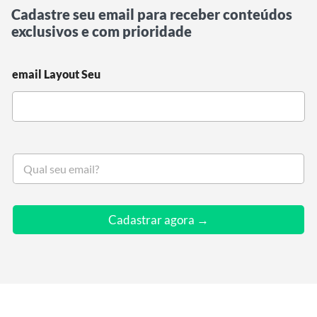
Cadastre seu email para receber conteúdos
exclusivos e com prioridade
email Layout Seu
S
e
u
e
m
Cadastrar agora →
a
i
l
*