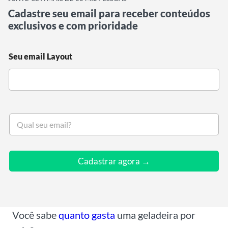
Cadastre seu email para receber conteúdos
exclusivos e com prioridade
Seu email Layout
S
e
u
e
m
Cadastrar agora →
a
i
l
*
Você sabe
quanto gasta
uma geladeira por