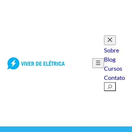
Pular
para
o
conteúdo
Sobre
Blog
Cursos
Contato
Pesquisar