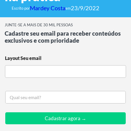
Mardey Costa
23/9/2022
Escrito por
em
JUNTE-SE A MAIS DE 30 MIL PESSOAS
Cadastre seu email para receber conteúdos
exclusivos e com prioridade
Layout Seu email
S
e
u
e
m
Cadastrar agora →
a
i