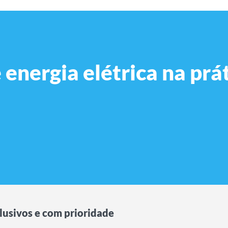
energia elétrica na prá
lusivos e com prioridade