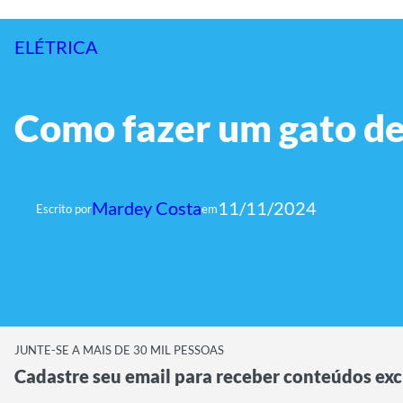
ELÉTRICA
Como fazer um gato de 
Mardey Costa
11/11/2024
Escrito por
em
JUNTE-SE A MAIS DE 30 MIL PESSOAS
Cadastre seu email para receber conteúdos exc