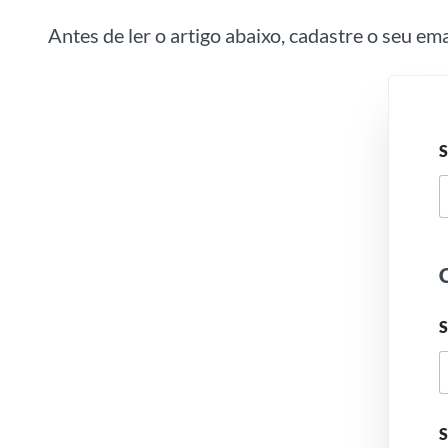
Antes de ler o artigo abaixo, cadastre o seu em
S
C
S
S