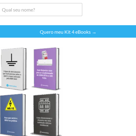
Quero meu Kit 4 eBooks →