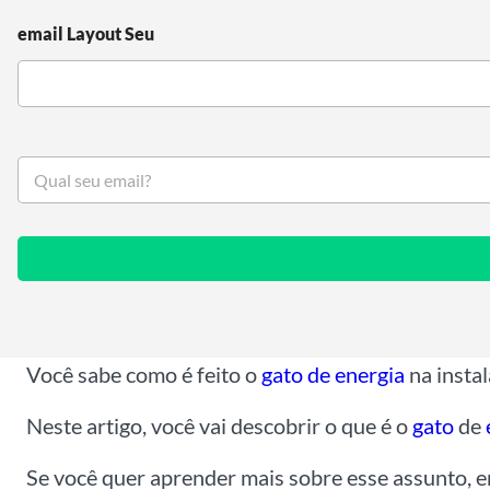
email Layout Seu
S
e
u
e
m
a
i
l
*
Você sabe como é feito o
gato de energia
na instal
Neste artigo, você vai descobrir o que é o
gato
de
Se você quer aprender mais sobre esse assunto, en