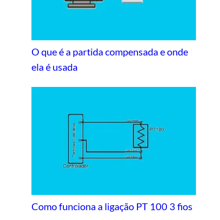
O que é a partida compensada e onde
ela é usada
Como funciona a ligação PT 100 3 fios