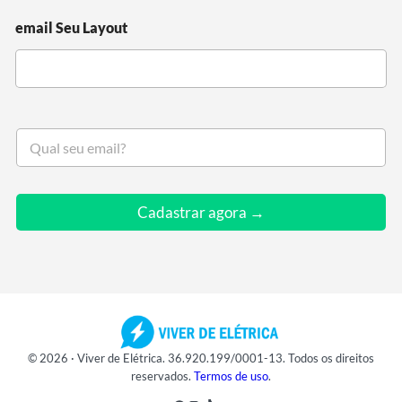
email Seu Layout
S
e
u
e
m
Cadastrar agora →
a
i
l
*
© 2026 · Viver de Elétrica. 36.920.199/0001-13. Todos os direitos
reservados.
Termos de uso
.