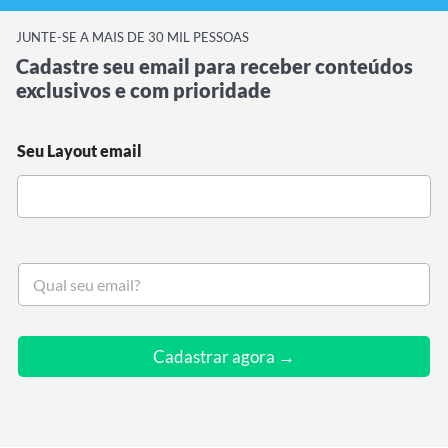
JUNTE-SE A MAIS DE 30 MIL PESSOAS
Cadastre seu email para receber conteúdos
exclusivos e com prioridade
Seu Layout email
S
e
u
e
m
Cadastrar agora →
a
i
l
*