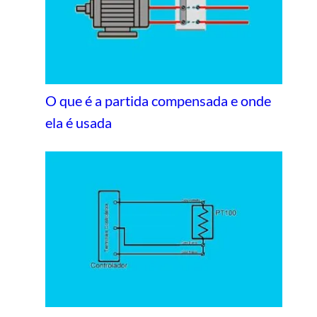
O que é a partida compensada e onde
ela é usada