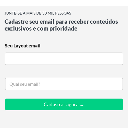
JUNTE-SE A MAIS DE 30 MIL PESSOAS
Cadastre seu email para receber conteúdos
exclusivos e com prioridade
Seu Layout email
S
e
u
e
m
Cadastrar agora →
a
i
l
*