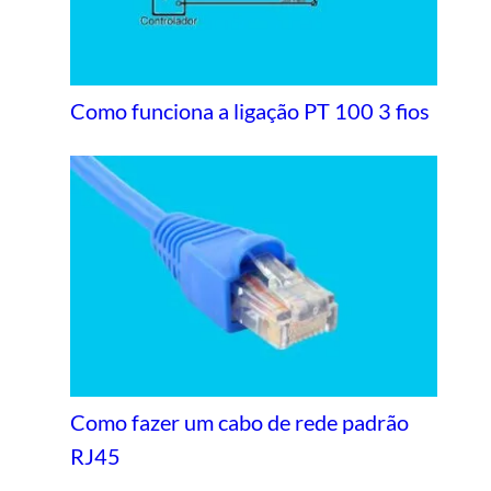
Como funciona a ligação PT 100 3 fios
Como fazer um cabo de rede padrão
RJ45