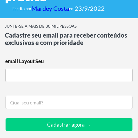
Mardey Costa
23/9/2022
Escrito por
em
JUNTE-SE A MAIS DE 30 MIL PESSOAS
Cadastre seu email para receber conteúdos
exclusivos e com prioridade
email Layout Seu
S
e
u
e
m
Cadastrar agora →
a
i