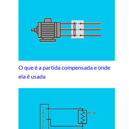
O que é a partida compensada e onde
ela é usada