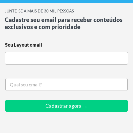
JUNTE-SE A MAIS DE 30 MIL PESSOAS
Cadastre seu email para receber conteúdos
exclusivos e com prioridade
Seu Layout email
S
e
u
e
m
Cadastrar agora →
a
i
l
*