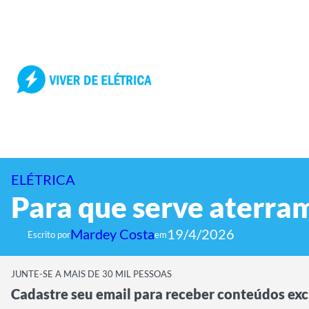
Pular
para
o
conteúdo
ELÉTRICA
Para que serve aterram
Mardey Costa
19/4/2026
Escrito por
em
JUNTE-SE A MAIS DE 30 MIL PESSOAS
Cadastre seu email para receber conteúdos exc