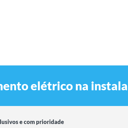
ento elétrico na instal
lusivos e com prioridade