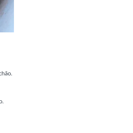
chão.
o.