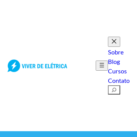
Pular
para
o
conteúdo
Sobre
Blog
Cursos
Contato
Pesquisar