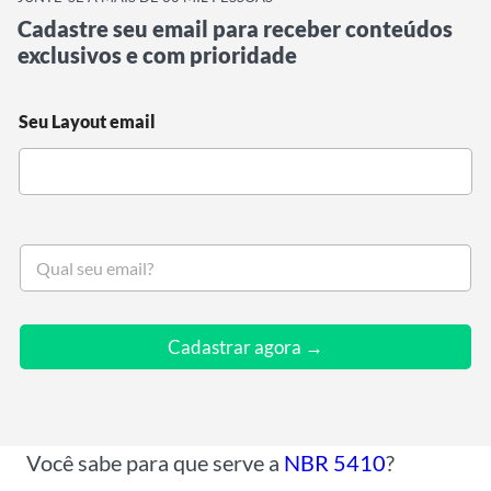
Cadastre seu email para receber conteúdos
exclusivos e com prioridade
Seu Layout email
S
e
u
e
m
Cadastrar agora →
a
i
l
*
Você sabe para que serve a
NBR 5410
?