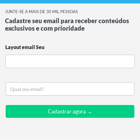
JUNTE-SE A MAIS DE 30 MIL PESSOAS
Cadastre seu email para receber conteúdos
exclusivos e com prioridade
Layout email Seu
S
e
u
e
m
Cadastrar agora →
a
i
l
*