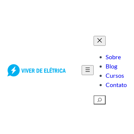
Pular
para
o
conteúdo
Sobre
Blog
Cursos
Contato
Pesquisar