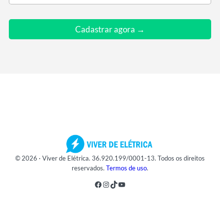
u
e
m
Cadastrar agora →
a
i
l
*
© 2026 · Viver de Elétrica. 36.920.199/0001-13. Todos os direitos
reservados.
Termos de uso
.
Facebook
Instagram
TikTok
Youtube