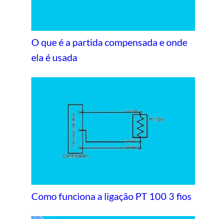
O que é a partida compensada e onde
ela é usada
Como funciona a ligação PT 100 3 fios