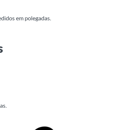
edidos em polegadas.
s
as.