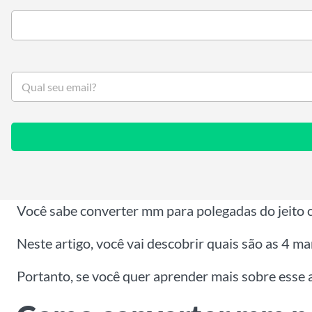
S
e
u
e
m
a
i
l
*
Você sabe converter mm para polegadas do jeito 
Neste artigo, você vai descobrir quais são as 4 m
Portanto, se você quer aprender mais sobre esse a