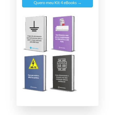
Quero meu Kit 4 eBooks →