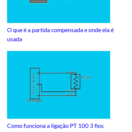
O que é a partida compensada e onde ela é
usada
Como funciona a ligação PT 100 3 fios