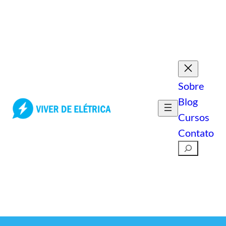
Pular
para
o
conteúdo
Sobre
Blog
Cursos
Contato
Pesquisar