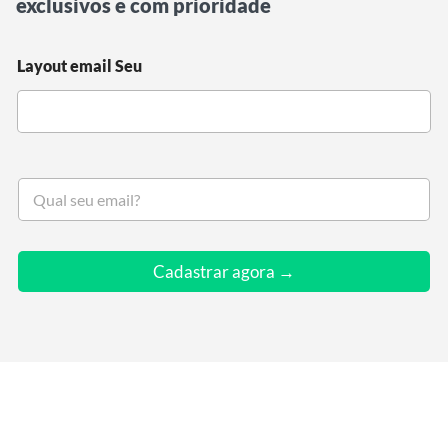
exclusivos e com prioridade
Layout email Seu
S
e
u
e
m
Cadastrar agora →
a
i
l
*