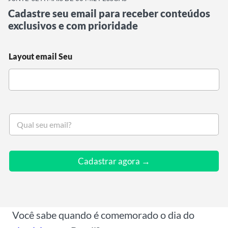
Cadastre seu email para receber conteúdos
exclusivos e com prioridade
Layout email Seu
S
e
u
e
m
Cadastrar agora →
a
i
l
*
Você sabe quando é comemorado o dia do