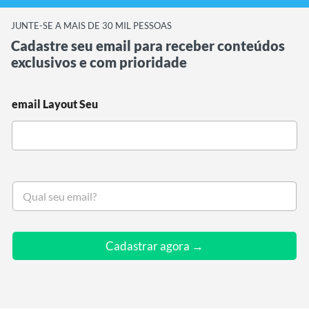
JUNTE-SE A MAIS DE 30 MIL PESSOAS
Cadastre seu email para receber conteúdos
exclusivos e com prioridade
email Layout Seu
S
e
u
e
m
Cadastrar agora →
a
i
l
*