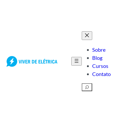
Pular
para
o
conteúdo
Sobre
Blog
Cursos
Contato
Pesquisar