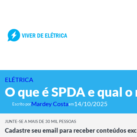
Pular
para
o
conteúdo
ELÉTRICA
O que é SPDA e qual o 
Mardey Costa
14/10/2025
Escrito por
em
JUNTE-SE A MAIS DE 30 MIL PESSOAS
Cadastre seu email para receber conteúdos exc