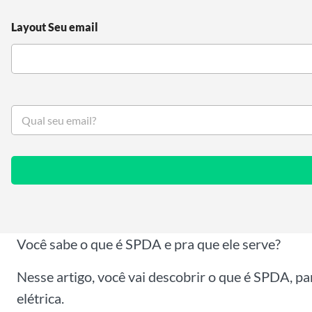
Layout Seu email
S
e
u
e
m
a
i
l
*
Você sabe o que é SPDA e pra que ele serve?
Nesse artigo, você vai descobrir o que é SPDA, pa
elétrica.