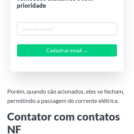
prioridade
S
e
u
e
m
Cadastrar email →
a
i
l
*
Porém, quando são acionados, eles se fecham,
permitindo a passagem de corrente elétrica.
Contator com contatos
NF