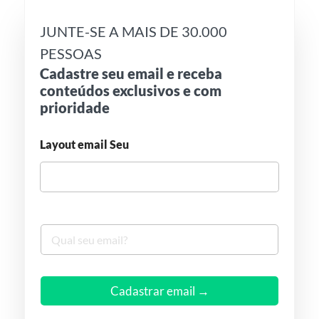
JUNTE-SE A MAIS DE 30.000
PESSOAS
Cadastre seu email e receba
conteúdos exclusivos e com
prioridade
Layout email Seu
S
e
u
e
m
Cadastrar email →
a
i