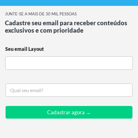
JUNTE-SE A MAIS DE 30 MIL PESSOAS
Cadastre seu email para receber conteúdos
exclusivos e com prioridade
Seu email Layout
S
e
u
e
m
Cadastrar agora →
a
i
l
*